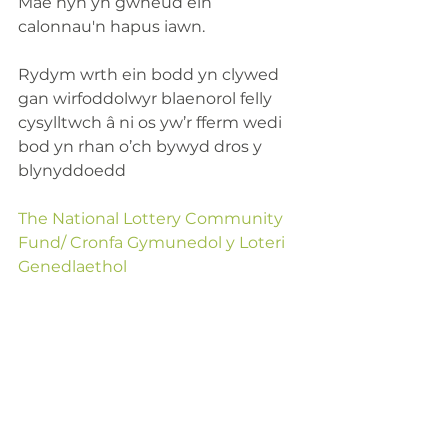
Mae hyn yn gwneud ein 
calonnau'n hapus iawn.
Rydym wrth ein bodd yn clywed 
gan wirfoddolwyr blaenorol felly 
cysylltwch â ni os yw’r fferm wedi 
bod yn rhan o’ch bywyd dros y 
blynyddoedd
The National Lottery Community 
Fund/ Cronfa Gymunedol y Loteri 
Genedlaethol