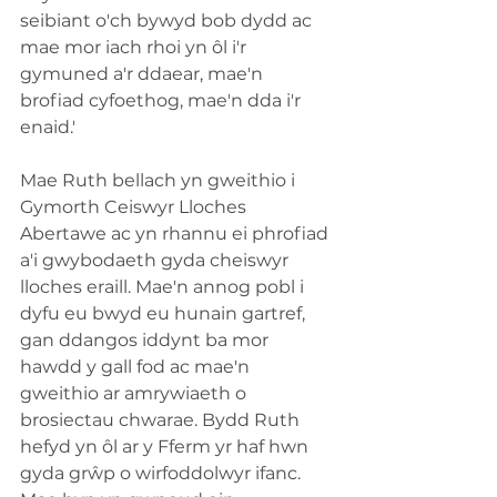
seibiant o'ch bywyd bob dydd ac 
mae mor iach rhoi yn ôl i'r 
gymuned a'r ddaear, mae'n 
brofiad cyfoethog, mae'n dda i'r 
enaid.'
Mae Ruth bellach yn gweithio i 
Gymorth Ceiswyr Lloches 
Abertawe ac yn rhannu ei phrofiad 
a'i gwybodaeth gyda cheiswyr 
lloches eraill. Mae'n annog pobl i 
dyfu eu bwyd eu hunain gartref, 
gan ddangos iddynt ba mor 
hawdd y gall fod ac mae'n 
gweithio ar amrywiaeth o 
brosiectau chwarae. Bydd Ruth 
hefyd yn ôl ar y Fferm yr haf hwn 
gyda grŵp o wirfoddolwyr ifanc. 