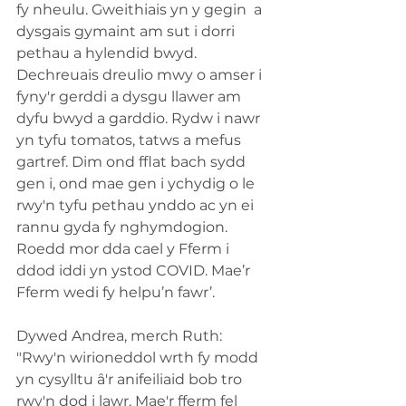
fy nheulu. Gweithiais yn y gegin  a 
dysgais gymaint am sut i dorri 
pethau a hylendid bwyd. 
Dechreuais dreulio mwy o amser i 
fyny'r gerddi a dysgu llawer am 
dyfu bwyd a garddio. Rydw i nawr 
yn tyfu tomatos, tatws a mefus 
gartref. Dim ond fflat bach sydd 
gen i, ond mae gen i ychydig o le 
rwy'n tyfu pethau ynddo ac yn ei 
rannu gyda fy nghymdogion. 
Roedd mor dda cael y Fferm i 
ddod iddi yn ystod COVID. Mae’r 
Fferm wedi fy helpu’n fawr’.
Dywed Andrea, merch Ruth: 
"Rwy'n wirioneddol wrth fy modd 
yn cysylltu â'r anifeiliaid bob tro 
rwy'n dod i lawr. Mae'r fferm fel 