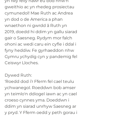
yn fwy felly nawr eu bod nhw'n 
gweithio ac yn rhedeg prosiectau 
cymunedol! Mae Ruth ac Andrea 
yn dod o de America a phan 
wnaethon ni gwrdd â Ruth yn 
2019, doedd hi ddim yn gallu siarad 
gair o Saesneg. Rydym mor falch 
ohoni ac wedi caru ein cyfle i ddal i 
fyny heddiw. Fe gyrhaeddon nhw 
Gymru ychydig cyn y pandemig fel 
Ceiswyr Lloches.
Dywed Ruth:
‘Roedd dod i’r Fferm fel cael teulu 
ychwanegol. Roeddwn bob amser 
yn teimlo'n ddiogel iawn ac yn cael 
croeso cynnes yma. Doeddwn i 
ddim yn siarad unrhyw Saesneg ar 
y pryd. Y Fferm oedd y peth gorau i 